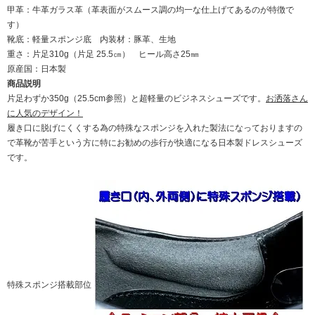
甲革：牛革ガラス革（革表面がスムース調の均一な仕上げてあるのが特徴で
す）
靴底：軽量スポンジ底 内装材：豚革、生地
重さ：片足310g（片足 25.5㎝） ヒール高さ25㎜
原産国：日本製
商品説明
片足わずか350g（25.5cm参照）と超軽量のビジネスシューズです。
お洒落さん
に人気のデザイン！
履き口に脱げにくくする為の特殊なスポンジを入れた製法になっておりますの
で革靴が苦手という方に特にお勧めの歩行が快適になる日本製ドレスシューズ
です。
特殊スポンジ搭載部位