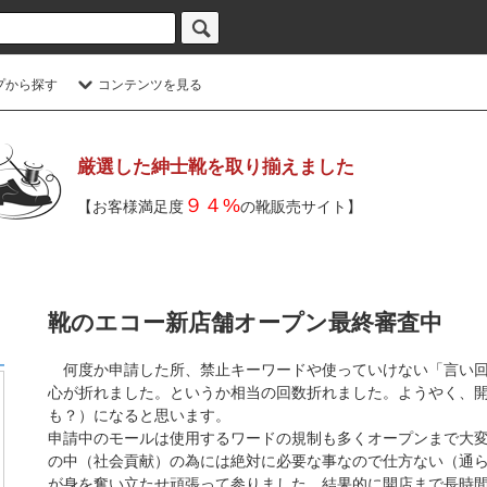
プから探す
コンテンツを見る
厳選した紳士靴を取り揃えました
９４%
【お客様満足度
の靴販売サイト】
靴のエコー新店舗オープン最終審査中
何度か申請した所、禁止キーワードや使っていけない「言い回
心が折れました。というか相当の回数折れました。ようやく、
も？）になると思います。
申請中のモールは使用するワードの規制も多くオープンまで大
の中（社会貢献）の為には絶対に必要な事なので仕方ない（通
が身を奮い立たせ頑張って参りました。結果的に開店まで長時