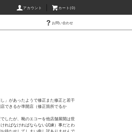
アカウント
カート(0)
お問い合わせ
し」があったようで修正また修正と若干
開店できるか準開店（修正箇所でるか
変でしたが、靴のエコーを他店舗展開は世
らければなければならない試練）事だとわ
間お待たせしてしまい申し訳ありませんで