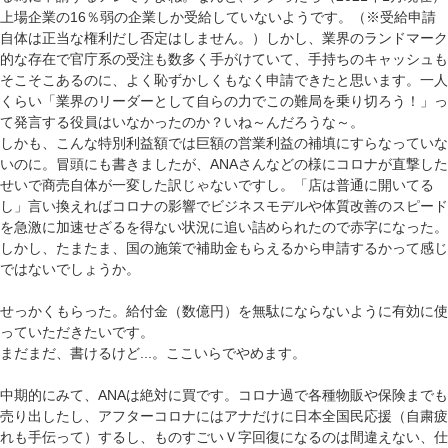
上場企業の16％弱の企業しか受給していないようです。（※受給申請
自体は正当な権利だし否定はしません。）しかし、業界のランドマーク
的な存在で官庁系の受注も数多く手がけていて、手持ちのキャッシュも
そこそこあるのに、よく恥ずかしくもなく申請できたと思います。一人
くらい「業界のリーダーとして自らの力でこの難局を乗り切ろう！」っ
て発言する役員はいなかったのか？いね～んだろうな～。
しかも、こんな特別利益額では巨額の営業利益の補填にすらなっていな
いのに。冒頭にも書きましたが、ANAさんなどの様にコロナが直撃した
せいで商売自体が一変した訳じゃないですし。「店は普通に開いてる
し」言い換えればコロナの影響でビジネスモデルや体質改善のスピード
を急激に加速せざるを得ない状況に追い詰められたので赤字になった。
しかし、たまたま、国の施策で補助金もらえるから申請するかって感じ
ではないでしょうか。
せっかくもらった。給付金（数億円）を無駄にならないように有効に使
っていただきたいです。
まだまだ、書けるけど...。ここいらでやめます。
中期的にみて、ANAは絶対に買です。コロナ過で各種物販や保険までも
売り出したし、アフターコロナにはアナだけに日本全国民応援（自粛疲
れも手伝って）するし、ものすごいＶ字回復になるのは間違えない、仕