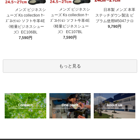
メンズ ビジネスシ
メンズ ビジネスシ
日本製 メンズ 本革
ューズ Ks collection ｹｰ
ューズ Ks collection ｹｰ
ステッチダウン製法 ビ
ｽﾞｺﾚｸｼｮﾝ ソフト牛革4E
ｽﾞｺﾚｸｼｮﾝ ソフト牛革4E
ブラム使用M5047クロ
《軽量ビジネスシュー
《軽量ビジネスシュー
9,790円
ズ》 EC107BL
ズ》EC106BL
7,590円
7,590円
もっと見る