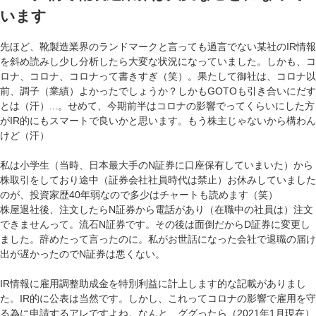
います
先ほど、靴製造業界のランドマークと言っても過言でない某社のIR情報
を斜め読みし少し分析したら大変な状況になっていました。しかも、コ
ロナ、コロナ、コロナって書きすぎ（笑）。果たして御社は、コロナ以
前、調子（業績）よかったでしょうか？しかもGOTOも引き合いにだす
とは（汗）...。せめて、今期前半はコロナの影響でってくらいにした方
がIR的にもスマートで良いかと思います。もう株主じゃないから構わん
けど（汗）
私は小学生（当時、日本最大手のN証券に口座保有していまいた）から
株取引をしており途中（証券会社社員時代は禁止）お休みしていました
のが、投資家歴40年弱なので多少はチャートも読めます（笑）
株屋退社後、注文したらN証券から電話があり（在職中の社員は）注文
できませんって。流石N証券です。その後は面倒だからD証券に変更し
ました。辞めたって言ったのに。私がお世話になった会社で退職の届け
出が遅かったのでN証券は悪くない。
IR情報に雇用調整助成金を特別利益に計上します的な記載がありまし
た。IR的に公表は当然です。しかし、これってコロナの影響で雇用を守
る為に申請するアレですよね。なんと、ググったら（2021年1月現在）