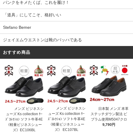
パンクをキメたくば、これを履け！
「道具」にしてこそ、格好いい
Stefano Bemer
ジェイエムウエストンは靴のバッハである
おすすめ商品
メンズ ビジネスシ
メンズ ビジネスシ
日本製 メンズ 本革
ューズ Ks collection ｹｰ
ューズ Ks collection ｹｰ
ステッチダウン製法 ビ
ｽﾞｺﾚｸｼｮﾝ ソフト牛革4E
ｽﾞｺﾚｸｼｮﾝ ソフト牛革4E
ブラム使用M5047クロ
《軽量ビジネスシュー
《軽量ビジネスシュー
9,790円
ズ》 EC107BL
ズ》EC106BL