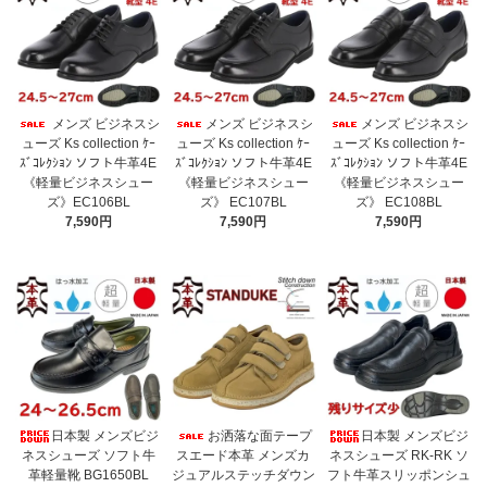
メンズ ビジネスシ
メンズ ビジネスシ
メンズ ビジネスシ
ューズ Ks collection ｹｰ
ューズ Ks collection ｹｰ
ューズ Ks collection ｹｰ
ｽﾞｺﾚｸｼｮﾝ ソフト牛革4E
ｽﾞｺﾚｸｼｮﾝ ソフト牛革4E
ｽﾞｺﾚｸｼｮﾝ ソフト牛革4E
《軽量ビジネスシュー
《軽量ビジネスシュー
《軽量ビジネスシュー
ズ》EC106BL
ズ》 EC107BL
ズ》 EC108BL
7,590円
7,590円
7,590円
日本製 メンズビジ
お洒落な面テープ
日本製 メンズビジ
ネスシューズ ソフト牛
スエード本革 メンズカ
ネスシューズ RK-RK ソ
革軽量靴 BG1650BL
ジュアルステッチダウン
フト牛革スリッポンシュ