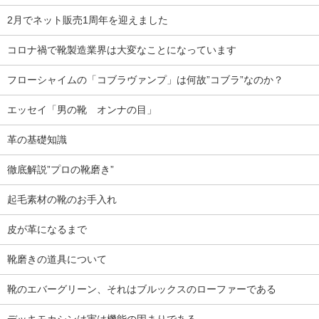
2月でネット販売1周年を迎えました
コロナ禍で靴製造業界は大変なことになっています
フローシャイムの「コブラヴァンプ」は何故”コブラ”なのか？
エッセイ「男の靴 オンナの目」
革の基礎知識
徹底解説”プロの靴磨き”
起毛素材の靴のお手入れ
皮が革になるまで
靴磨きの道具について
靴のエバーグリーン、それはブルックスのローファーである
デッキモカシンは実は機能の固まりである