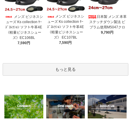
メンズ ビジネスシ
メンズ ビジネスシ
日本製 メンズ 本革
ューズ Ks collection ｹｰ
ューズ Ks collection ｹｰ
ステッチダウン製法 ビ
ｽﾞｺﾚｸｼｮﾝ ソフト牛革4E
ｽﾞｺﾚｸｼｮﾝ ソフト牛革4E
ブラム使用M5047クロ
《軽量ビジネスシュー
《軽量ビジネスシュー
9,790円
ズ》 EC107BL
ズ》EC106BL
7,590円
7,590円
もっと見る