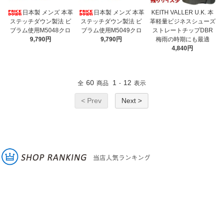
日本製 メンズ 本革
日本製 メンズ 本革
KEITH VALLER U.K. 本
ステッチダウン製法 ビ
ステッチダウン製法 ビ
革軽量ビジネスシューズ
ブラム使用M5048クロ
ブラム使用M5049クロ
ストレートチップDBR
9,790円
9,790円
梅雨の時期にも最適
4,840円
60
1
12
全
商品
-
表示
< Prev
Next >