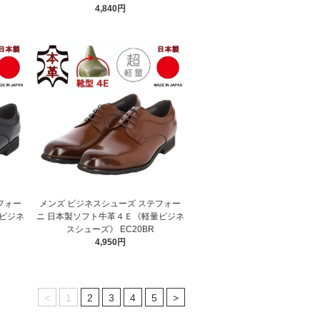
4,840円
フォー
メンズ ビジネスシューズ ステフォー
ビジネ
ニ 日本製ソフト牛革４Ｅ《軽量ビジネ
スシューズ》 EC20BR
4,950円
<
1
2
3
4
5
>