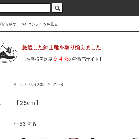
プから探す
コンテンツを見る
厳選した紳士靴を取り揃えました
９４%
【お客様満足度
の靴販売サイト】
ホーム
>
《サイズ別》
>
【25cm】
【25cm】
53
全
商品