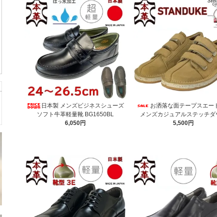
日本製 メンズビジネスシューズ
お洒落な面テープスエー
ソフト牛革軽量靴 BG1650BL
メンズカジュアルステッチダ
6,050円
5,500円