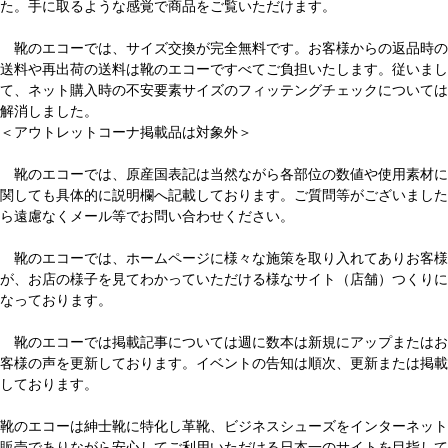
た。手に取るような感覚で商品をご覧いただけます。
靴のエコーでは、サイズ交換が完全無料です。お客様からの返品時の
送料や再出荷の送料は靴のエコーですべてご負担いたします。従いまし
て、ネット購入時の不安要素サイズのフィッテングチェックについては
解消しました。
＜アウトレットコーナ掲載品は対象外＞
靴のエコーでは、原産国表記は当然ながら各部位の数値や使用素材に
関しても具体的に説明欄へ記載しております。ご質問等がございました
ら遠慮なくメール等でお問い合わせください。
靴のエコーでは、ホームページに様々な施策を取り入れてありお客様
が、お店の様子を見てわかっていただける様なサイト（店舗）つくりに
なっております。
靴のエコーでは掲載記事については週に数本は新規にアップまたはお
客様の声を更新しております。イベントの告知は順次、更新または掲載
しております。
靴のエコーは紳士靴に特化し革靴、ビジネスシューズをインターネット
販売でありながら安心してご利用いただける日本一のサイトを目指して