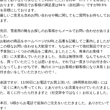
おります。現時点でお客様の満足度は94％（自社調べ）ですが99.9％
を目標にしております。
厳しいご意見も含めお問い合わせや靴に関してもご質問をお待ちしてお
ます。
先日、雪道用の靴をお探しのお客様からメールでお問い合わせがありま
した。
お勧めの商品をホームページのURLと品番を記載してご案内しましたが
この様なお問い合わせも大歓迎です。ちなみにすべて他社製品ですがご
予算別にいくつかの商品をご案内しましたところ、将来のお客様？
（笑）に大変喜んでいただきました。当店は無理矢理、なんでもかんで
も、買っていただこうとは思いません。それでは一度きりのお付き合い
になってしまいがちです。靴のエコーはお客様が顧客様になり末長くお
付き合いをしていただきたいので！。
余談ですが、11/30日にお電話でお買上頂いた（静岡県在住U様）には
「近くに来たら寄ってくれ」とありがたいお言葉をかけていただきまし
た。近くに行ったら行きますと（社交辞令ではなく）お伝えしました。
本日、U様からお電話で追加のご注文をいただきました。ありがたいで
す！