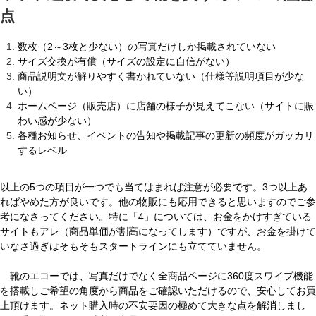
点
数枚（2～3枚と少ない）の写真だけしか掲載されていない
サイズ交換が有償（サイズの設定に自信がない）
商品説明文が解りやすく書かれていない（仕様等説明項目が少な
い）
ホームページ（販売店）に店舗の様子が見えてこない（サイトに賑
わい感が少ない）
各種お知らせ、イベントの告知や掲載記事の更新の頻度がガッカリ
するレベル
以上の5つの項目が一つでも当てはまれば注意が必要です。3つ以上あ
ればやめた方が良いです。他の物販にも応用できると思いますのでご参
考になさってください。特に「4」については、お金をかけすぎている
サイトもアレ（商品単価が割高になってします）ですが、お金を掛けて
いなさ過ぎはそもそもスタートラインにも立てていません。
靴のエコーでは、写真だけでなく全商品ページに360度スワイプ機能
を搭載しご希望の角度から商品をご確認いただけるので、安心してお買
上頂けます。ネット購入時の不安要因の極めて大きな点を解消しまし