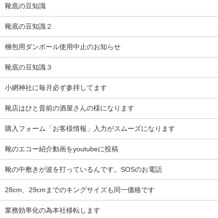
靴底の豆知識
靴底の豆知識２
梱包用ダンボール使用中止のお知らせ
靴底の豆知識３
小網神社に毎月必ず参拝してます
靴店はひと昔前の酒屋さんの様になります
購入フォーム「お客様情報」入力がスムーズになります
靴のエコー紹介動画をyoutubeに投稿
靴の中敷きが波を打っているんです。SOSのお電話
28cm、29cmまでのキングサイズも同一価格です
業務効率化の為本社移転します