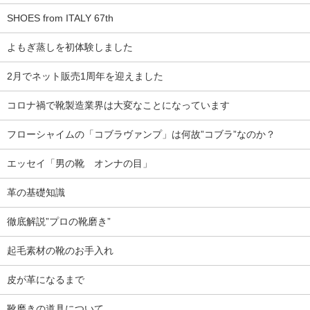
SHOES from ITALY 67th
よもぎ蒸しを初体験しました
2月でネット販売1周年を迎えました
コロナ禍で靴製造業界は大変なことになっています
フローシャイムの「コブラヴァンプ」は何故”コブラ”なのか？
エッセイ「男の靴 オンナの目」
革の基礎知識
徹底解説”プロの靴磨き”
起毛素材の靴のお手入れ
皮が革になるまで
靴磨きの道具について