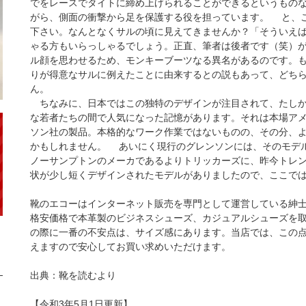
でをレースでタイトに締め上げられることができるというもの
がら、側面の衝撃から足を保護する役を担っています。 と、こ
下さい。なんとなくサルの頃に見えてきませんか？「そういえ
ゃる方もいらっしゃるでしょう。正直、筆者は後者です（笑）
ル顔を思わせるため、モンキーブーツなる異名があるのです。
りが得意なサルに例えたことに由来するとの説もあって、どち
ん。
ちなみに、日本ではこの独特のデザインが注目されて、たしか8
な若者たちの間で人気になった記憶があります。それは本場ア
ソン社の製品。本格的なワーク作業ではないものの、その分、
かもしれません。 あいにく現行のグレンソンには、そのモデ
ノーサンプトンのメーカであるよりトリッカーズに、昨今トレ
状が少し短くデザインされたモデルがありましたので、ここで
靴のエコーはインターネット販売を専門として運営している紳
格安価格で本革製のビジネスシューズ、カジュアルシューズを
の際に一番の不安点は、サイズ感にあります。当店では、この
えますので安心してお買い求めいただけます。
出典：靴を読むより
【令和3年5月1日更新】