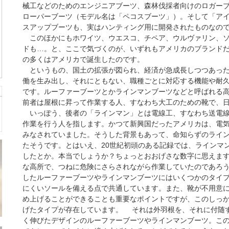
械工などのためのエンジニアブーツ、森林伐採者向けのロガー
ローパーブーツ（モデル名は「ペコスブーツ」）。そして「ア
スアップブーツも、実はハンティング用に開発されたものなの
このほかにもホワイツ、ウエスコ、チペア、ウルヴァリン、ソ
ドも…。と、ここで気づくのが、いずれもアメリカのブランド
の多くはアメリカで誕生したのです。
というもの、国土の拡張が図られ、経済が急成長しつつあった
働を生み出し、それにともない、職種ごとに対応する機能や耐
です。ルーファーブーツとかラインマンブーツなどと呼ばれる
前者は屋根に昇って作業する人、すなわち大工のための靴で、
いっぽう、後者の「ラインマン」とは電線工、すなわち送電線
作業を行う人を指します。かつて新興国だったアメリカは、電
みなされていました。そうした背景もあって、命知らずのライ
たそうです。とはいえ、20世紀初頭のある記録では、ラインマ
したとか。本当でしょうか？ちょっとおおげさな数字に思えま
な高所で、つねに危険にさらされながら作業していたのであろ
したルーファーブーツやラインマンブーツにはいくつかのタイ
にくいソールを備える点で共通しています。また、靴が不用意
め上げることができることも重要なポイントですが、このしっ
げたタイプが存在しています。 それは外羽根を、それに付随
く伸びたデザインのルーファーブーツやラインマンブーツ。こ