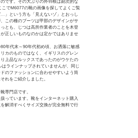
なのです。その大ぶりの外羽根は副次的な
こでM6077の靴の画像を探してよくご覧
ば…」という方も「見えないゾ」とおっし
が、この種のブーツは甲部のデザインがサ
もっとも、じつは高所作業者のことを木登
らが正しいものなのかは定かではありませ
0年代末～90年代初め頃、お洒落に敏感
メリカのものではなく、イギリスのグレン
より上品なルックスであったのがウケたの
ルはラインナップされていませんが、同じ
ンドのファッションに合わせやすいよう筒
はそれをご紹介しました。
士靴専門店です。
取扱っています。靴をインターネット購入
点を解消すべくサイズ交換が完全無料で行