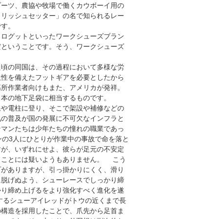
ブーツ、農協や牧場で働くカウボーイ用の
イリッシュセッター」の名で知られるレー
です。
ログットといったワークシューズブラン
だということです。そう、ワークシューズ
頃の同国は、その過程において多様な労
久性を備えたフットギアを必要としたから
高所作業者向けもまた、アメリカが発祥。
日本の地下足袋に相当するものです。
や電柱に登り、そこで架設や補修などの
気の普及が国の発展に不可欠なインフラと
ンマンたちは少年たちの憧れの職業であっ
ンの3人にひとりが作業中の事故で命を落と
すが、いずれにせよ、彼らが足元の不安定
うことには疑いようもありません。 こう
プがありますが、引っ掛かりにくく、滑り
に脱げぬよう、シューレースでしっかり締
かり締め上げるをより強化すべく進化を遂
するシューアイレッドがトウの近くまで長
の構造を採用したことで、爪先から足首ま