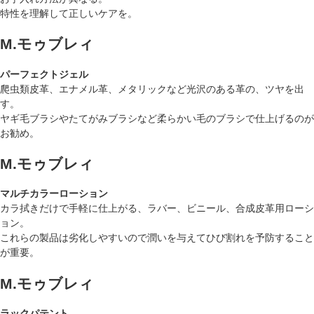
特性を理解して正しいケアを。
M.モゥブレィ
パーフェクトジェル
爬虫類皮革、エナメル革、メタリックなど光沢のある革の、ツヤを出
す。
ヤギ毛ブラシやたてがみブラシなど柔らかい毛のブラシで仕上げるのが
お勧め。
M.モゥブレィ
マルチカラーローション
カラ拭きだけで手軽に仕上がる、ラバー、ビニール、合成皮革用ローシ
ョン。
これらの製品は劣化しやすいので潤いを与えてひび割れを予防すること
が重要。
M.モゥブレィ
ラックパテント