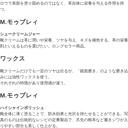
ロウで表面を塗り固めるのではなく、革自体に栄養を与える作用を持
つ。
M.モゥブレィ
シュークリームジャー
靴クリームは革に潤いや栄養、ツヤを与え、キズを補色する、革の栄養
剤といえるものを選びたい。ロングセラー商品。
ワックス
靴クリームだけでも一定のツヤは出るが、「鏡面磨き」のような磨き込
みには油性ワックスを使う。
それぞれの特徴があり使用感が違う。
M.モゥブレィ
ハイシャインポリッシュ
靴全体に薄く塗ることで、防水効果と光沢を持たせることができる。写
真のものは伝統的なレシピの定番製品で、爪先の根本など履きジワが入
りやすい部分も美しく仕上がる。