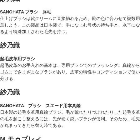
SANOHATA ブラシ 豚毛
仕上げブラシは靴クリームに直接触れるため、靴の色に合わせて複数用
意しよう。この製品は日本製で、手になじむ弓状の持ち手と、水平にな
るよう特殊加工された毛先を持つ。
紗乃織
起毛皮革用ブラシ
起毛皮革のお手入れの基本は、専用ブラシでのブラッシング。真鍮から
ゴムまでさまざまなブラシがあり、皮革の特性やコンディションで使い
分ける。
紗乃織
SANOHATA ブラシ スエード用本真鍮
日本製の起毛皮革用真鍮ブラシ。毛が荒れたりつぶれたりした起毛皮革
の毛を起こし整えるには、先が硬く鋭いブラシが便利。そのため、毛先
が丸まってきたら替え時である。
M.モゥブレィ