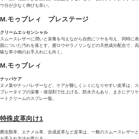
ウ分が少なく伸びも良い。
M.モゥブレィ プレステージ
クリームエッセンシャル
スムースレザーに潤いと栄養を与えながら自然にツヤを与え、同時に表
面についた汚れを落とす。蜜ロウやラノリンなどの天然成分配合で、高
級な革小物のお手入れにも向く。
M.モゥブレィ
ナッパケア
ヌメ葉やナッパレザーなど、ケアが難しくシミになりやすい皮革は、ス
プレータイプの栄養・保湿剤で仕上げる。防水力もあり、まさにデリケ
ートクリームのスプレー版。
特殊皮革向け1
爬虫類革、エナメル革、合成皮革など皮革は、一般のスムースレザーと
お手入れ方法が異なる。