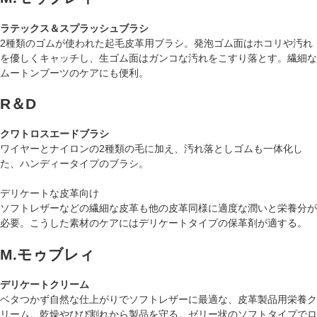
ラテックス＆スプラッシュブラシ
2種類のゴムが使われた起毛皮革用ブラシ。発泡ゴム面はホコリや汚れ
を優しくキャッチし、生ゴム面はガンコな汚れをこすり落とす。繊細な
ムートンブーツのケアにも便利。
R＆D
クワトロスエードブラシ
ワイヤーとナイロンの2種類の毛に加え、汚れ落としゴムも一体化し
た、ハンディータイプのブラシ。
デリケートな皮革向け
ソフトレザーなどの繊細な皮革も他の皮革同様に適度な潤いと栄養分が
必要。こうした素材のケアにはデリケートタイプの保革剤が適する。
M.モゥブレィ
デリケートクリーム
ベタつかず自然な仕上がりでソフトレザーに最適な、皮革製品用栄養ク
リーム。乾燥やひび割れから製品を守る。ゼリー状のソフトタイプでロ