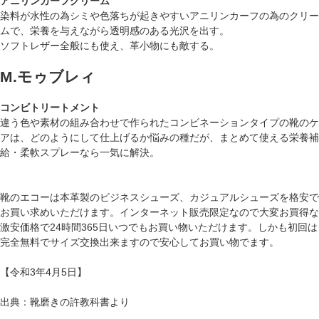
アニリンカーフクリーム
染料が水性の為シミや色落ちが起きやすいアニリンカーフの為のクリー
ムで、栄養を与えながら透明感のある光沢を出す。
ソフトレザー全般にも使え、革小物にも敵する。
M.モゥブレィ
コンビトリートメント
違う色や素材の組み合わせで作られたコンビネーションタイプの靴のケ
アは、どのようにして仕上げるか悩みの種だが、まとめて使える栄養補
給・柔軟スプレーなら一気に解決。
靴のエコーは本革製のビジネスシューズ、カジュアルシューズを格安で
お買い求めいただけます。インターネット販売限定なので大変お買得な
激安価格で24時間365日いつでもお買い物いただけます。しかも初回は
完全無料でサイズ交換出来ますので安心してお買い物でます。
【令和3年4月5日】
出典：靴磨きの許教科書より