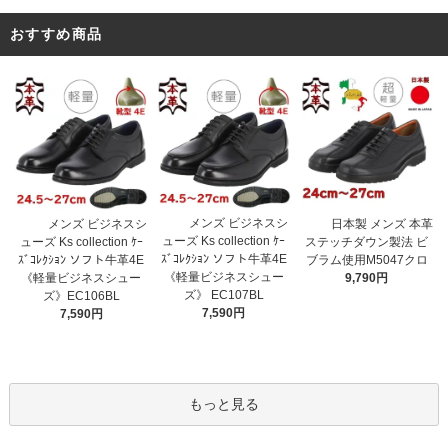
おすすめ商品
メンズ ビジネスシ
メンズ ビジネスシ
日本製 メンズ 本革
ューズ Ks collection ｹｰ
ューズ Ks collection ｹｰ
ステッチダウン製法 ビ
ｽﾞｺﾚｸｼｮﾝ ソフト牛革4E
ｽﾞｺﾚｸｼｮﾝ ソフト牛革4E
ブラム使用M5047クロ
《軽量ビジネスシュー
《軽量ビジネスシュー
9,790円
ズ》 EC107BL
ズ》EC106BL
7,590円
7,590円
もっと見る