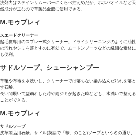
洗剤力はステインリムーバーにくらべ控えめだが、ホホバオイルなど天
然成分が主なので革製品全般に使用できる。
M.モゥブレィ
スエードクリーナー
起毛皮専用のスプレー式クリーナー。ドライクリーニングのように油性
の汚れやシミを落とすのに有効で、ムートンブーツなどの繊細な素材に
も便利。
サドルソープ、シューシャンプー
革靴や布地を水洗いし、クリーナーでは落ちない染み込んだ汚れを落と
す石鹸。
長い間履いて型崩れした時や雨ジミが起きた時なども、水洗いで整える
ことができる。
M.モゥブレィ
サドルソープ
皮革製品用石鹸。サドル(英語で「鞍」のこと)ソープという名の通り、