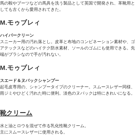
馬の鞍やブーツなどの馬具を洗う製品として英国で開発され、革靴用と
しても古くから愛用されてきた。
M.モゥブレィ
ハイパークリーン
スニーカー用の汚れ落とし。皮革と布地のコンビネーション素材や、ゴ
アテックスなどのハイテク防水素材、ソールのゴムにも使用できる。先
端がブラシなので手が汚れない。
M.モゥブレィ
スエード＆ヌバックシャンプー
起毛皮専用の、シャンプータイプのクリーナー。スムースレザー同様、
雨ジミやひどく汚れた時に便利。淡色のヌバックは特にきれいになる。
靴クリーム
水と油とロウを混ぜて作る乳化性靴クリーム。
主にスムースレザーに使用される。