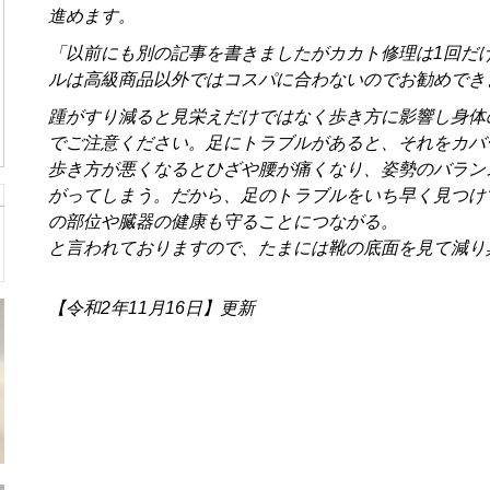
進めます。
「以前にも別の記事を書きましたがカカト修理は
1
回だ
ルは高級商品以外ではコスパに合わないのでお勧めでき
踵がすり減ると見栄えだけではなく歩き方に影響し身体
でご注意ください。
足にトラブルがあると、それをカバ
歩き方が悪くなるとひざや腰が痛くなり、姿勢のバラン
がってしまう。だから、足のトラブルをいち早く見つけ
の部位や臓器の健康も守ることにつながる。
と言われておりますので、たまには靴の底面を見て減り
【令和2年11月16日】更新