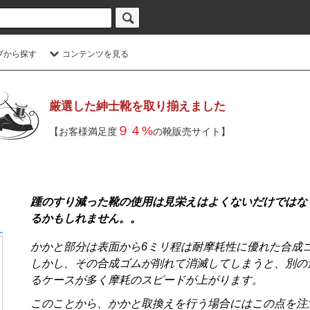
プから探す
コンテンツを見る
厳選した紳士靴を取り揃えました
９４%
【お客様満足度
の靴販売サイト】
踵のすり減った靴の使用は見栄えはよくないだけではな
るかもしれません。。
かかと部分は表面から
6
ミリ程は耐摩耗性に優れた合成
しかし、その合成ゴムが削れて消滅してしまうと、別の
るケースが多く摩耗のスピードが上がります。
このことから、かかと取換えを行う場合にはこの点を注