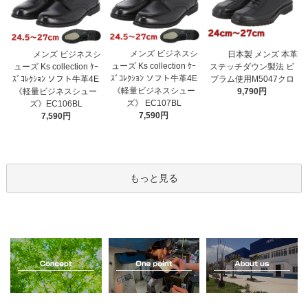
メンズ ビジネスシ
メンズ ビジネスシ
日本製 メンズ 本革
ューズ Ks collection ｹｰ
ューズ Ks collection ｹｰ
ステッチダウン製法 ビ
ｽﾞｺﾚｸｼｮﾝ ソフト牛革4E
ｽﾞｺﾚｸｼｮﾝ ソフト牛革4E
ブラム使用M5047クロ
《軽量ビジネスシュー
《軽量ビジネスシュー
9,790円
ズ》 EC107BL
ズ》EC106BL
7,590円
7,590円
もっと見る